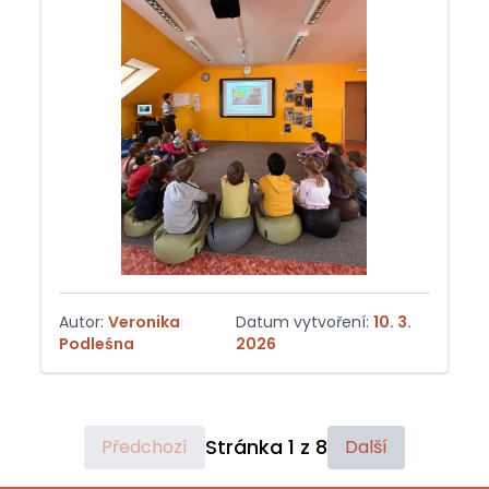
Autor:
Veronika
Datum vytvoření:
10. 3.
Podleśna
2026
Stránka
1
z
8
Předchozí
Další