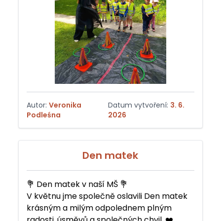
Autor:
Veronika
Datum vytvoření:
3. 6.
Podleśna
2026
Den matek
💐 Den matek v naší MŠ 💐
V květnu jme společně oslavili Den matek
krásným a milým odpolednem plným
radosti, úsměvů a společných chvil. ❤️