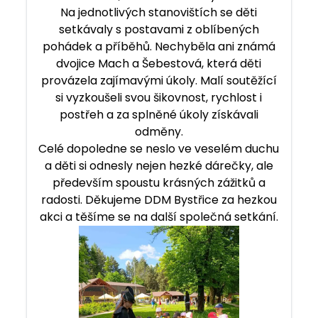
Na jednotlivých stanovištích se děti
setkávaly s postavami z oblíbených
pohádek a příběhů. Nechyběla ani známá
dvojice Mach a Šebestová, která děti
provázela zajímavými úkoly. Malí soutěžící
si vyzkoušeli svou šikovnost, rychlost i
postřeh a za splněné úkoly získávali
odměny.
Celé dopoledne se neslo ve veselém duchu
a děti si odnesly nejen hezké dárečky, ale
především spoustu krásných zážitků a
radosti. Děkujeme DDM Bystřice za hezkou
akci a těšíme se na další společná setkání.